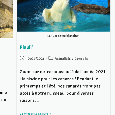
La "Cardette blanche"
Plouf !
Post
Post
10/09/2021
Actualités
/
Conseils
published:
category:
r
Zoom sur notre nouveauté de l'année 2021
: la piscine pour les canards ! Pendant le
printemps et l'été, nos canards n'ont pas
aine
accès à notre ruisseau, pour diverses
s un
raisons…
Plouf
Continuer La Lecture