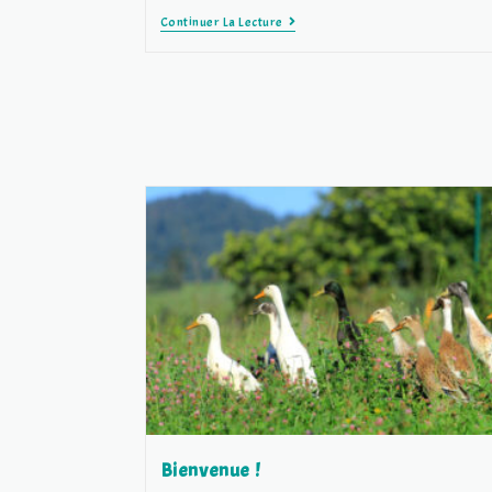
Elever
Continuer La Lecture
Des
Canetons
Ou
Poussins
Bienvenue !