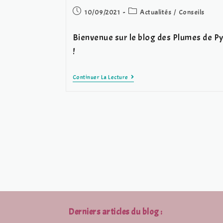
Post
Post
10/09/2021
Actualités
/
Conseils
published:
category:
Bienvenue sur le blog des Plumes de P
!
Bienvenue
Continuer La Lecture
!
Derniers articles du blog :