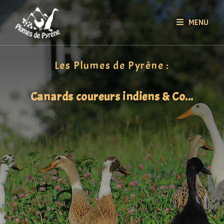
MENU
Les Plumes de Pyrène :
Canards coureurs indiens & Co...